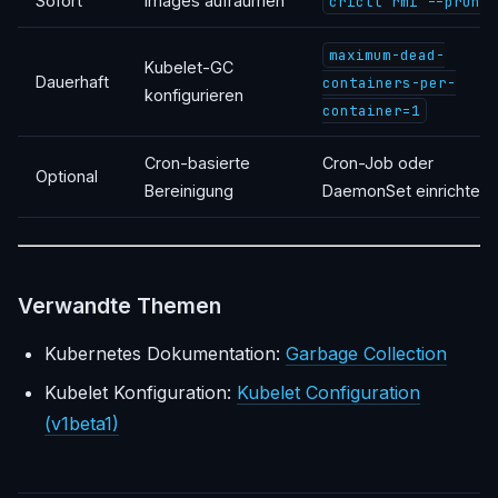
Sofort
Images aufräumen
crictl rmi --prune
maximum-dead-
Kubelet-GC
Dauerhaft
containers-per-
konfigurieren
container=1
Cron-basierte
Cron-Job oder
Optional
Bereinigung
DaemonSet einrichten
Verwandte Themen
Kubernetes Dokumentation:
Garbage Collection
Kubelet Konfiguration:
Kubelet Configuration
(v1beta1)