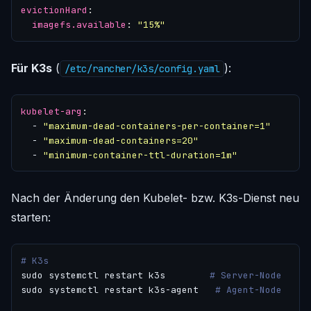
evictionHard
:
imagefs.available
:
"15%"
Für K3s
(
):
/etc/rancher/k3s/config.yaml
kubelet-arg
:
- 
"maximum-dead-containers-per-container=1"
- 
"maximum-dead-containers=20"
- 
"minimum-container-ttl-duration=1m"
Nach der Änderung den Kubelet- bzw. K3s-Dienst neu
starten:
# K3s
sudo systemctl restart k3s        
# Server-Node
sudo systemctl restart k3s-agent   
# Agent-Node