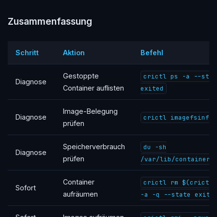
Zusammenfassung
Schritt
Aktion
Befehl
Gestoppte
crictl ps -a --sta
Diagnose
Container auflisten
exited
Image-Belegung
Diagnose
crictl imagefsinfo
prüfen
Speicherverbrauch
du -sh
Diagnose
prüfen
/var/lib/containerd
Container
crictl rm $(crictl
Sofort
aufräumen
-a -q --state exite