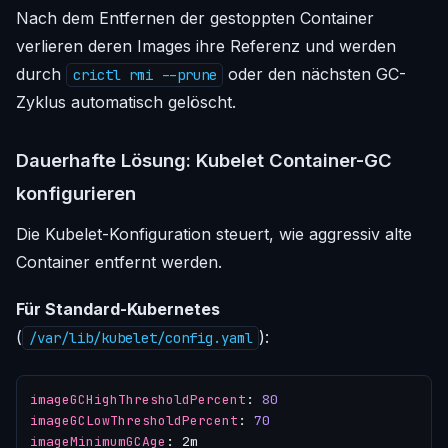
Nach dem Entfernen der gestoppten Container
verlieren deren Images ihre Referenz und werden
durch
oder den nächsten GC-
crictl rmi --prune
Zyklus automatisch gelöscht.
Dauerhafte Lösung: Kubelet Container-GC
konfigurieren
Die Kubelet-Konfiguration steuert, wie aggressiv alte
Container entfernt werden.
Für Standard-Kubernetes
(
):
/var/lib/kubelet/config.yaml
imageGCHighThresholdPercent
:
80
imageGCLowThresholdPercent
:
70
imageMinimumGCAge
:
2m