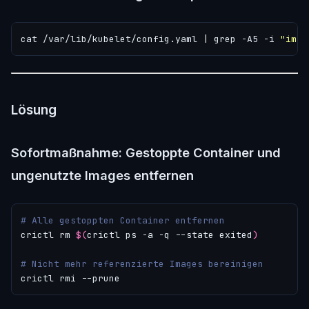
cat /var/lib/kubelet/config.yaml 
|
 grep -A5 -i 
"imag
Lösung
Sofortmaßnahme: Gestoppte Container und
ungenutzte Images entfernen
# Alle gestoppten Container entfernen
crictl rm 
$(
crictl ps -a -q --state exited
)
# Nicht mehr referenzierte Images bereinigen