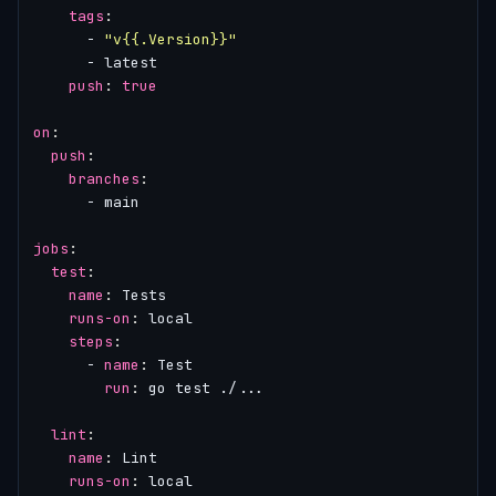
tags
:
- 
"v{{.Version}}"
- 
latest
push
:
true
on
:
push
:
branches
:
- 
main
jobs
:
test
:
name
:
Tests
runs-on
:
local
steps
:
- 
name
:
Test
run
:
go test ./...
lint
:
name
:
Lint
runs-on
:
local