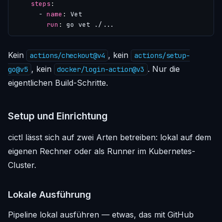
steps
:
- 
name
:
Vet
run
:
go vet ./...
Kein
, kein
actions/checkout@v4
actions/setup-
, kein
. Nur die
go@v5
docker/login-action@v3
eigentlichen Build-Schritte.
Setup und Einrichtung
cictl lässt sich auf zwei Arten betreiben: lokal auf dem
eigenen Rechner oder als Runner im Kubernetes-
Cluster.
Lokale Ausführung
Pipeline lokal ausführen — etwas, das mit GitHub