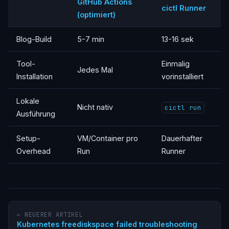
GitHub Actions
cictl Runner
(optimiert)
Blog-Build
5-7 min
13-16 sek
Tool-
Einmalig
Jedes Mal
Installation
vorinstalliert
Lokale
Nicht nativ
cictl run
Ausführung
Setup-
VM/Container pro
Dauerhafter
Overhead
Run
Runner
← NEUERER ARTIKEL
Kubernetes freediskspace failed troubleshooting