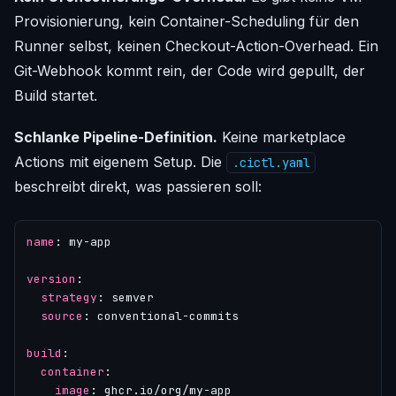
Provisionierung, kein Container-Scheduling für den
Runner selbst, keinen Checkout-Action-Overhead. Ein
Git-Webhook kommt rein, der Code wird gepullt, der
Build startet.
Schlanke Pipeline-Definition.
Keine marketplace
Actions mit eigenem Setup. Die
.cictl.yaml
beschreibt direkt, was passieren soll:
name
:
my-app
version
:
strategy
:
semver
source
:
conventional-commits
build
:
container
:
image
:
ghcr.io/org/my-app