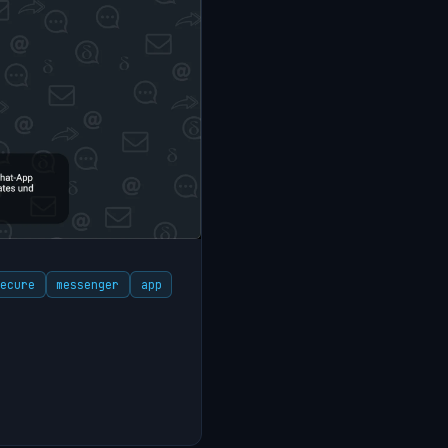
secure
messenger
app