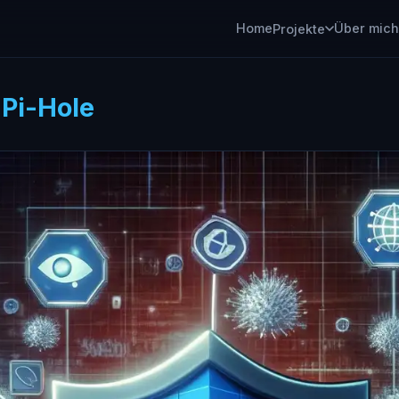
Home
Über mich
Projekte
:
Pi-Hole