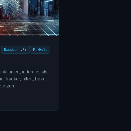
RaspberryPi
Pi-Hole
ktioniert, indem es als
Tracker, filtert, bevor
usetzen