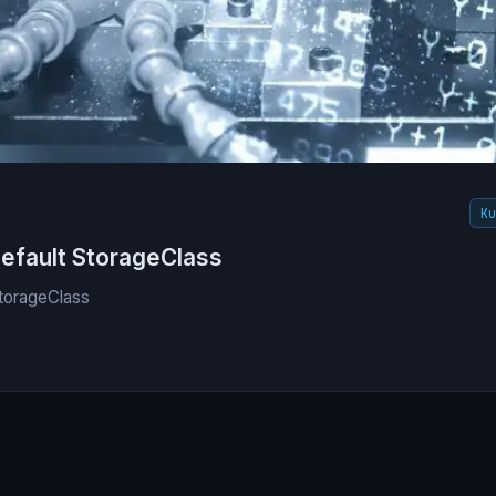
K
efault StorageClass
StorageClass