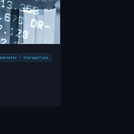
ubernetes
StorageClass