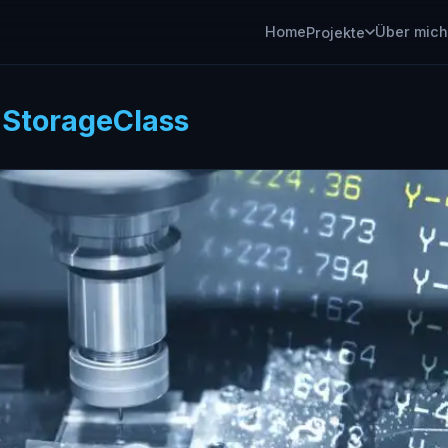
Home
Über mich
Projekte
:
StorageClass