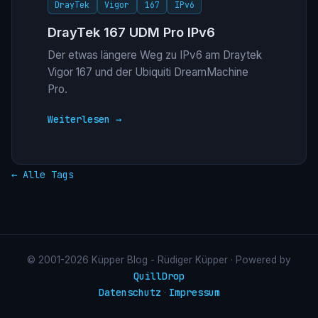
DrayTek
Vigor
167
IPv6
DrayTek 167 UDM Pro IPv6
Der etwas längere Weg zu IPv6 am Draytek
Vigor 167 und der Ubiquiti DreamMachine
Pro.
Weiterlesen →
← Alle Tags
© 2001-2026 Küpper Blog - Rüdiger Küpper · Powered by
QuillDrop
Datenschutz
Impressum
·