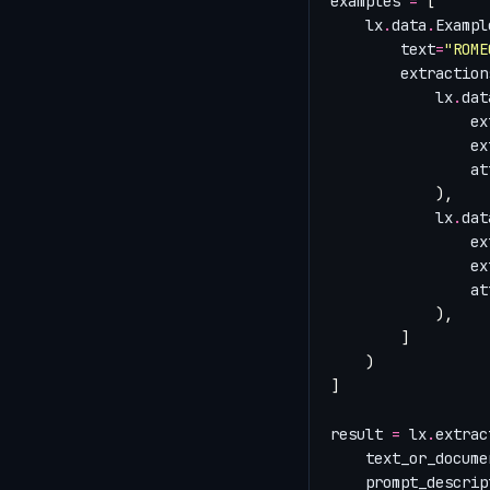
examples
=
[
lx
.
data
.
Exampl
text
=
"ROME
extraction
lx
.
dat
ex
ex
at
),
lx
.
dat
ex
ex
at
),
]
)
]
result
=
lx
.
extrac
text_or_docume
prompt_descrip