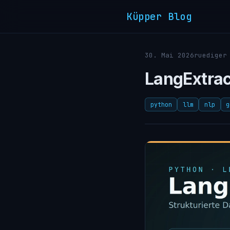
Küpper Blog
30. Mai 2026
ruediger
LangExtrac
python
llm
nlp
g