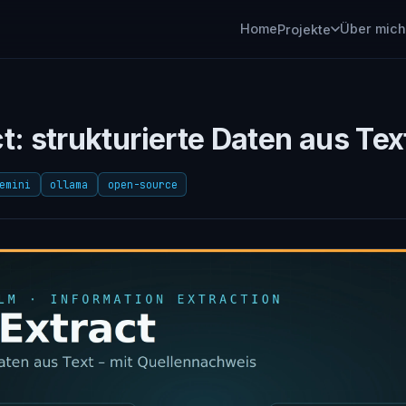
Home
Über mich
Projekte
t: strukturierte Daten aus Te
emini
ollama
open-source