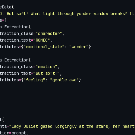
eData
(
O. But soft! What light through yonder window breaks? It
s
=
[
a
.
Extraction
(
traction_class
=
"character"
,
traction_text
=
"ROMEO"
,
tributes
=
{
"emotional_state"
:
"wonder"
}
a
.
Extraction
(
traction_class
=
"emotion"
,
traction_text
=
"But soft!"
,
tributes
=
{
"feeling"
:
"gentle awe"
}
t
(
nts
=
"Lady Juliet gazed longingly at the stars, her heart
tion
=
prompt
,