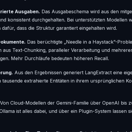
urierte Ausgaben.
Das Ausgabeschema wird aus den mitgel
 und konsistent durchgehalten. Bei unterstützten Modellen w
dafür, dass die Struktur garantiert eingehalten wird.
 Dokumente.
Das berüchtigte „Needle in a Haystack”-Probl
n aus Text-Chunking, paralleler Verarbeitung und mehreren
gen. Mehr Durchläufe bedeuten höheren Recall.
erung.
Aus den Ergebnissen generiert LangExtract eine ei
ch tausende extrahierte Entitäten in ihrem ursprünglichen 
Von Cloud-Modellen der Gemini-Familie über OpenAI bis z
llama ist alles dabei, und über ein Plugin-System lassen s