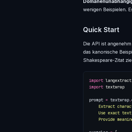
Domänenunabhängig 
wenigen Beispielen. E
Quick Start
Die API ist angenehm 
das kanonische Beisp
Shakespeare-Zitat zie
import
langextract
import
textwrap
prompt
=
textwrap
.
    Provide meanin