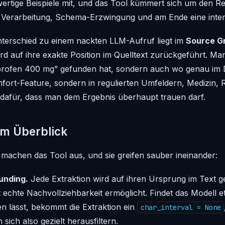
hwertige Beispiele mit, und das Tool kümmert sich um den R
 Verarbeitung, Schema-Erzwingung und am Ende eine interak
terschied zu einem nackten LLM-Aufruf liegt im
Source G
ird auf ihre exakte Position im Quelltext zurückgeführt. Man
profen 400 mg” gefunden hat, sondern auch
wo
genau im 
omfort-Feature, sondern in regulierten Umfeldern, Medizin, 
afür, dass man dem Ergebnis überhaupt trauen darf.
im Überblick
machen das Tool aus, und sie greifen sauber ineinander:
unding.
Jede Extraktion wird auf ihren Ursprung im Text g
t echte Nachvollziehbarkeit ermöglicht. Findet das Modell e
ren lässt, bekommt die Extraktion ein
char_interval = None
 sich also gezielt herausfiltern.