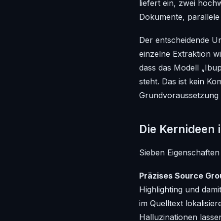
liefert ein, zwei hoc
Dokumente, parallele
Der entscheidende Un
einzelne Extraktion w
dass
das Modell „Ibu
steht. Das ist kein K
Grundvoraussetzung d
Die Kernideen 
Sieben Eigenschaften 
Präzises Source Gro
Highlighting und dami
im Quelltext lokalisie
Halluzinationen lassen