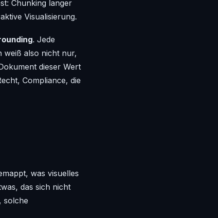
est: Chunking langer
tive Visualisierung.
rounding
. Jede
 weiß also nicht nur,
Dokument dieser Wert
Recht, Compliance, die
emappt, was visuelles
twas, das sich nicht
, solche