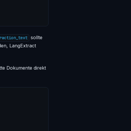
sollte
raction_text
den, LangExtract
tte Dokumente direkt