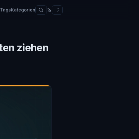
Tags
Kategorien
☽
xten ziehen