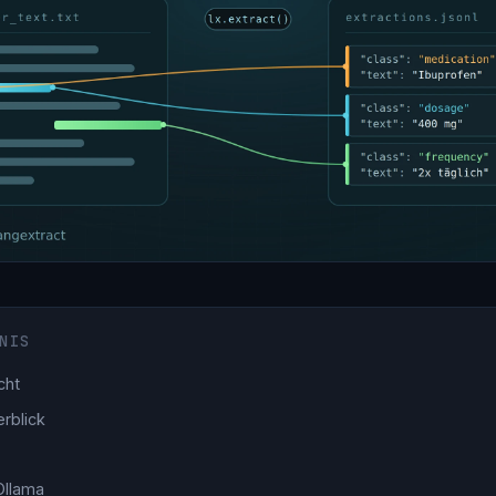
NIS
cht
rblick
Ollama