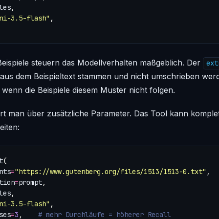
les
,
ni-3.5-flash"
,
e Beispiele steuern das Modellverhalten maßgeblich. Der
ext
 aus dem Beispieltext stammen und nicht umschrieben wer
wenn die Beispiele diesem Muster nicht folgen.
iert man über zusätzliche Parameter. Das Tool kann komple
eiten:
t
(
nts
=
"https://www.gutenberg.org/files/1513/1513-0.txt"
,
tion
=
prompt
,
les
,
ni-3.5-flash"
,
ses
=
3
,
# mehr Durchläufe = höherer Recall