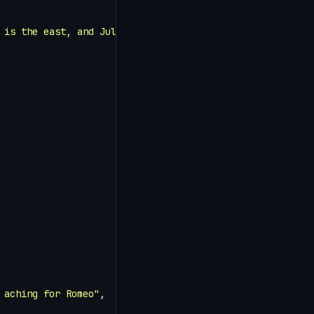
 is the east, and Juliet is the sun."
,
 aching for Romeo"
,