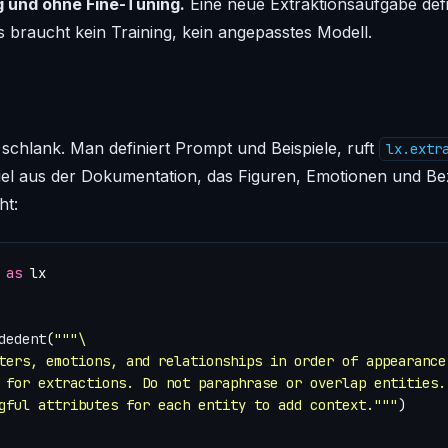
und ohne Fine-Tuning.
Eine neue Extraktionsaufgabe defi
s braucht kein Training, kein angepasstes Modell.
schlank. Man definiert Prompt und Beispiele, ruft
lx.extr
iel aus der Dokumentation, das Figuren, Emotionen und B
ht:
as
lx
dedent
(
"""
gful attributes for each entity to add context."""
)