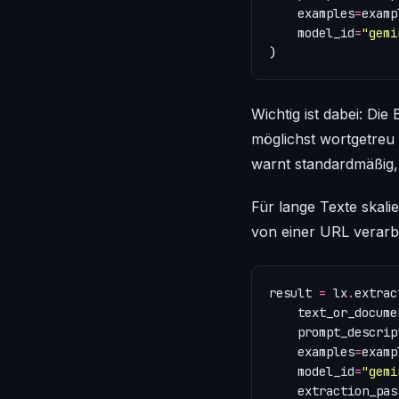
examples
=
examp
model_id
=
"gemi
)
Wichtig ist dabei: Di
möglichst wortgetreu
warnt standardmäßig, 
Für lange Texte skal
von einer URL verarb
result
=
lx
.
extrac
text_or_docume
prompt_descrip
examples
=
examp
model_id
=
"gemi
extraction_pas