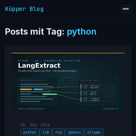
Küpper Blog
Posts mit Tag:
python
30. Mai 2026
python
llm
nlp
gemini
ollama