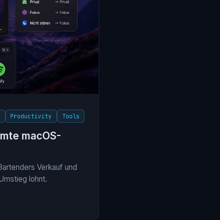
e
Productivity
Tools
äumte macOS-
 Bartenders Verkauf und
 Umstieg lohnt.