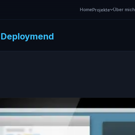
Home
Über mich
Projekte
:
Deploymend