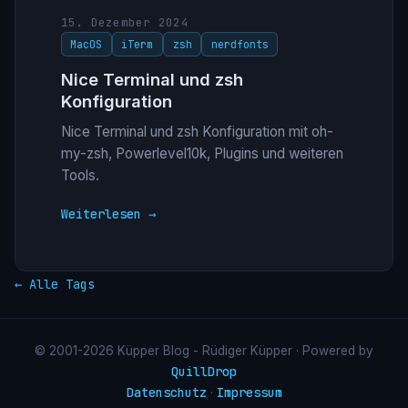
15. Dezember 2024
MacOS
iTerm
zsh
nerdfonts
Nice Terminal und zsh
Konfiguration
Nice Terminal und zsh Konfiguration mit oh-
my-zsh, Powerlevel10k, Plugins und weiteren
Tools.
Weiterlesen →
← Alle Tags
© 2001-2026 Küpper Blog - Rüdiger Küpper · Powered by
QuillDrop
Datenschutz
Impressum
·