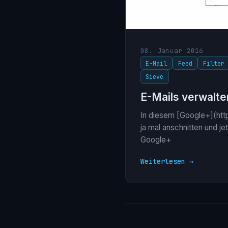
08. Januar 2016
E-Mail
Feed
Filter
Sieve
E-Mails verwalte
In diesem [Google+](htt
ja mal anschnitten und j
Google+
Weiterlesen →