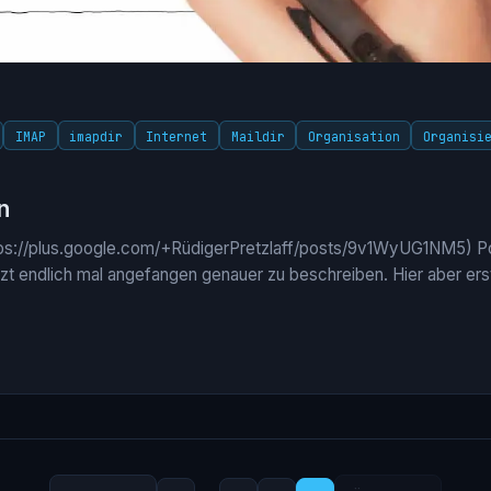
IMAP
imapdir
Internet
Maildir
Organisation
Organisi
n
ps://plus.google.com/+RüdigerPretzlaff/posts/9v1WyUG1NM5) Po
etzt endlich mal angefangen genauer zu beschreiben. Hier aber er