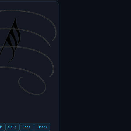
ik
Solo
Song
Track