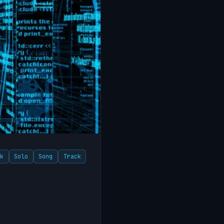
ik
Solo
Song
Track