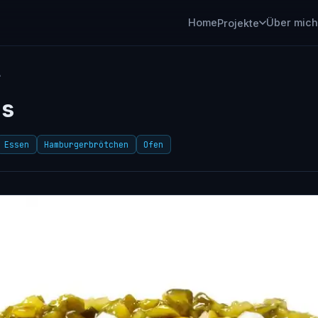
Home
Über mich
Projekte
r
ns
Essen
Hamburgerbrötchen
Ofen