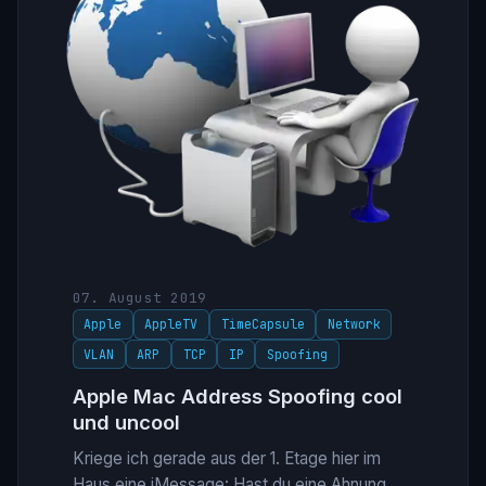
07. August 2019
Apple
AppleTV
TimeCapsule
Network
VLAN
ARP
TCP
IP
Spoofing
Apple Mac Address Spoofing cool
und uncool
Kriege ich gerade aus der 1. Etage hier im
Haus eine iMessage: Hast du eine Ahnung