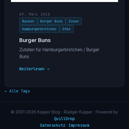
09. März 2018
Backen
Burger Buns
Essen
Hamburgerbrötchen
Ofen
Burger Buns
Zutaten für Hamburgerbrötchen / Burger
Buns
Weiterlesen →
← Alle Tags
© 2001-2026 Küpper Blog - Rüdiger Küpper · Powered by
QuillDrop
Datenschutz
Impressum
·